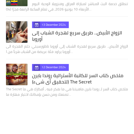
تنطلق خدمة البث المباشر لمباراة العراق وفنزويلا الودية اليوم
الأربعاء 10 يونيو 2026، في تمام الساعة الرابعة فجرًا (04…
13 December 2024
الزواج الأبيض.. طريق سريع لهجرة الشباب إلى
أوروبا
الزواج الأبيض.. طريق سريع لهجرة الشباب إلى أوروبا ناظورسيتي: حلم الهجرة الى
أوروبا يراود فئة عريضة من الشباب هرباً من ا…
12 December 2024
ملخص كتاب السر للكاتبة الأسترالية روندا بايرن
(لتحقيق أي شيء) The Secret
The Secret ملخص كتاب السر لـ روندا بايرن ماهيتنا هي ما نفكر فيه ، أفكارك هي ما
تصنعك ومن حسن بإمكانك اختيار مهارة ما…